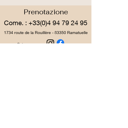
Prenotazione
Come. :
+33(0)4 94 79 24 95
1734 route de la Rouillère - 83350 Ramatuelle
Suivez nous: