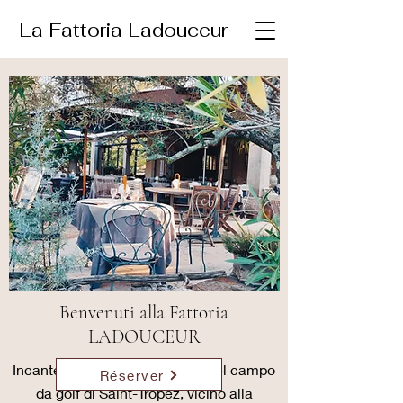
La Fattoria Ladouceur
Benvenuti alla Fattoria
LADOUCEUR
Incantevole bastide nel cuore del campo
Réserver
da golf di Saint-Tropez, vicino alla