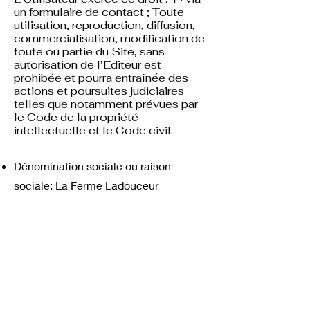
un formulaire de contact ; Toute
utilisation, reproduction, diffusion,
commercialisation, modification de
toute ou partie du Site, sans
autorisation de l’Editeur est
prohibée et pourra entraînée des
actions et poursuites judiciaires
telles que notamment prévues par
le Code de la propriété
intellectuelle et le Code civil.
Dénomination sociale ou raison
sociale: La Ferme Ladouceur
Adresse du siège social de l’entreprise:
1734 route de la Rouillère, 83350
Ramatuelle, France
Noms du dirigeant de l’entreprise:
NIGAY Vincent
Numéro de téléphone et adresse e-